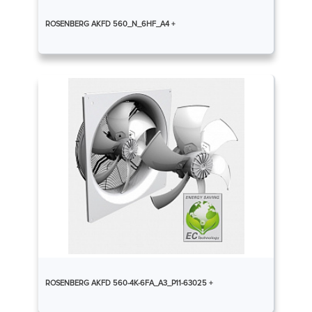
ROSENBERG AKFD 560_N_6HF_A4 +
ROSENBERG AKFD 560-4K-6FA_A3_P11-63025 +