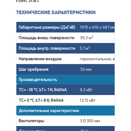
F35HC 213E7
.
Технические характеристики
Габаритные размеры (ДxГxВ)
1975 x 416 x 487 мм
2
Площадь внеш. поверхности
39,3 м
2
Площадь внутр. поверхности
5,7 м
Направление воздуха
горизонтальное, вытяжно
Шаг оребрения
7,0 мм
Производительность
TC= -18 °C ΔT= 7 K; R404A
9,3 кВт
TC= 0 °C ΔT= 8 K; R404A
12,15 кВт
Дополнительные характеристики
Вентиляторы
3 Ø 350 мм