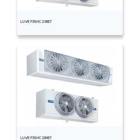
LU-VE F35HC 238E7
LU-VE F35HC 284E7