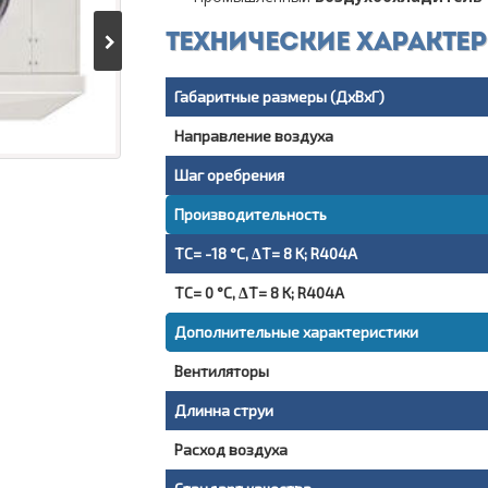
Технические характе
Габаритные размеры (ДxВxГ)
Направление воздуха
Шаг оребрения
Производительность
TC= -18 °C, ΔT= 8 K; R404A
TC= 0 °C, ΔT= 8 K; R404A
Дополнительные характеристики
Вентиляторы
Длинна струи
Расход воздуха