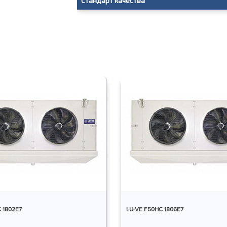
Стандарт качества
 1802E7
LU-VE F50HC 1806E7