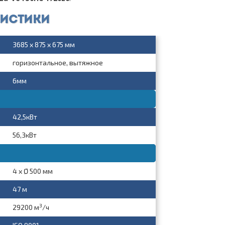
ристики
3685 x 875 x 675 мм
горизонтальное, вытяжное
6мм
42,5кВт
56,3кВт
4 x Ø 500 мм
47 м
3
29200 м
/ч