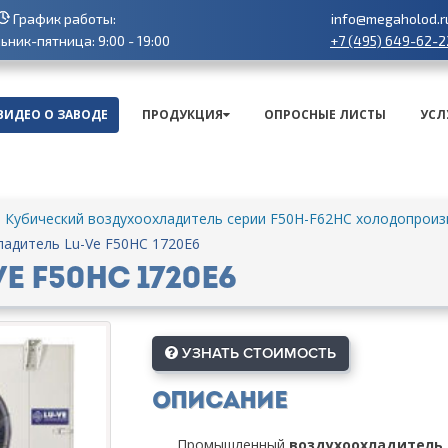
График работы:
info@megaholod.r
+7 (495) 649-62-2
ник-пятница: 9:00 - 19:00
ВИДЕО О ЗАВОДЕ
ПРОДУКЦИЯ
ОПРОСНЫЕ ЛИСТЫ
УСЛ
Кубический воздухоохладитель серии F50H-F62HC холодопроизв
адитель Lu-Ve F50HC 1720E6
 F50HC 1720E6
УЗНАТЬ СТОИМОСТЬ
Описание
Промышленный
воздухоохладитель L