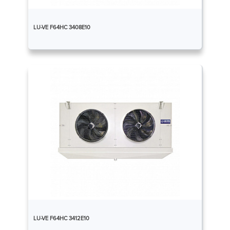
LU-VE F64HC 3408E10
LU-VE F64HC 3412E10