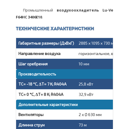
Промышленный
воздухоохладитель Lu-Ve
F64HC 3406E10
.
Технические характеристики
Габаритные размеры (ДxВxГ)
2885 x 1095 x 730 мм
Направление воздуха
горизонтальное, вытяжно
Шаг оребрения
10 мм
Производительность
TC= -18 °C, ΔT= 7 K; R404A
25,8 кВт
TC= 0 °C, ΔT= 8 K; R404A
32,9 кВт
Дополнительные характеристики
Вентиляторы
2 x Ø 630 мм
Длинна струи
73 м