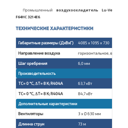
Промышленный
воздухоохладитель Lu-Ve
F64HC 3214E6
.
Технические характеристики
Габаритные размеры (ДxВxГ)
4085 x 1095 x 730
Направление воздуха
горизонтальное, вытяжно
Шаг оребрения
6,0 мм
Производительность
TC= 0 °C, ΔT= 8 K; R404A
63,7 кВт
TC= 0 °C, ΔT= 8 K; R404A
84,7 кВт
Дополнительные характеристики
Вентиляторы
3 x Ø 630 мм
Длинна струи
73 м