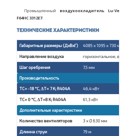
Промышленный
воздухоохладитель Lu-Ve
F64HC 3312E7
.
Технические характеристики
Габаритные размеры (ДxВxГ)
4085 x 1095 x 730 мм
Направление воздуха
горизонтальное, вытяжно
Шаг оребрения
7,5 мм
Производительность
TC= -18 °C, ΔT= 7 K; R404A
46,4 кВт
TC= 0 °C, ΔT=8 K; R404A
61,3 кВт
Дополнительные характеристики
Количество вентиляторов
3 x Ø 630 мм
Длинна струи
79 м