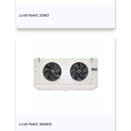
LU-VE F64HC 3314E7
LU-VE F64HC 3406E10