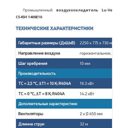
Промышленный
воздухоохладитель Lu-Ve
CS45H 1408E10
.
Технические характеристики
Габаритные размеры (ДxШxВ)
2250 x 775 x 730 мм
Направление воздуха
горизонтальное, вытяжн
Шаг оребрения
10 мм
Производительность
TC = 2,5 °C, ΔT1 = 10 K; R404A
19.3 кВт
TC = 0 °C, ΔT = 8 K; R404A
14.2 кВт
Дополнительные характеристики
Вентиляторы
2 x Ø 450 мм
Длинна струи
32 м