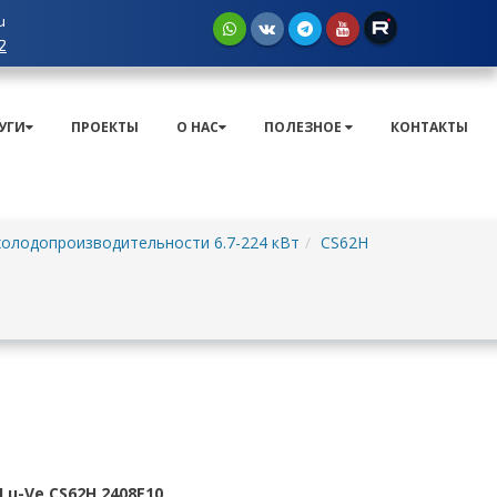
u
2
УГИ
ПРОЕКТЫ
О НАС
ПОЛЕЗНОЕ
КОНТАКТЫ
олодопроизводительности 6.7-224 кВт
CS62H
u-Ve CS62H 2408E10
.