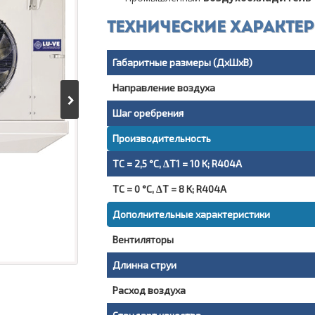
Технические характе
Габаритные размеры (ДxШxВ)
Направление воздуха
Шаг оребрения
Производительность
TC = 2,5 °C, ΔT1 = 10 K; R404A
TC = 0 °C, ΔT = 8 K; R404A
Дополнительные характеристики
Вентиляторы
Длинна струи
Расход воздуха