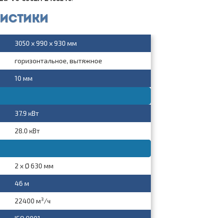
ристики
3050 x 990 x 930 мм
горизонтальное, вытяжное
10 мм
37.9 кВт
28.0 кВт
2 x Ø 630 мм
46 м
3
22400 м
/ч