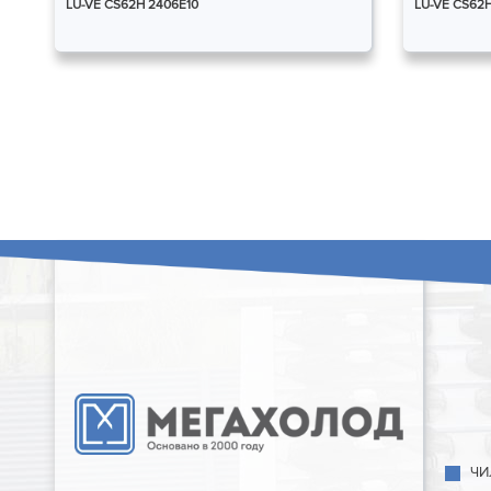
LU-VE CS62H 2406E10
LU-VE CS62
ЧИ