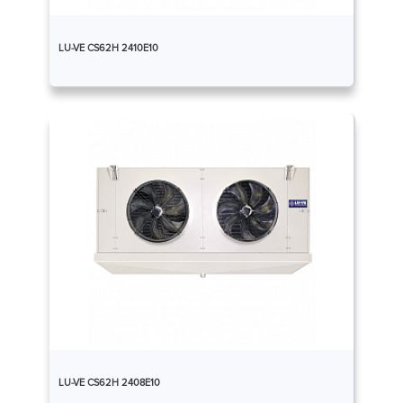
LU-VE CS62H 2410E10
LU-VE CS62H 2408E10