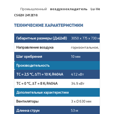
Промышленный
воздухоохладитель Lu-Ve
CS62H 2412E10
.
Технические характеристики
Габаритные размеры (ДxШxВ)
3050 x 775 x 730 мм
Направление воздуха
горизонтальное, вытяжн
Шаг оребрения
10 мм
Производительность
TC = 2,5 °C, ΔT1 = 10 K; R404A
47.2 кВт
TC = 0 °C, ΔT = 8 K; R404A
34.9 кВт
Дополнительные характеристики
Вентиляторы
3 x Ø 630 мм
Длинна струи
53 м