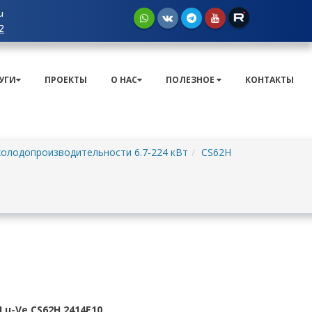
u
2
УГИ
ПРОЕКТЫ
О НАС
ПОЛЕЗНОЕ
КОНТАКТЫ
олодопроизводительности 6.7-224 кВт
CS62H
u-Ve CS62H 2414E10
.