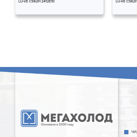
LU-VE CS62H 2412E10
LU-VE CS62H
ЧИ