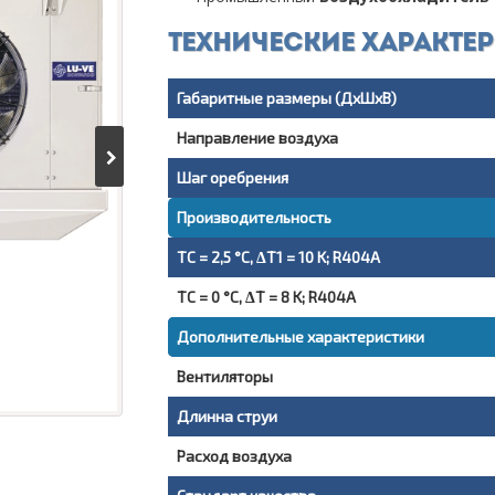
Технические характе
Габаритные размеры (ДxШxВ)
Направление воздуха
Шаг оребрения
Производительность
TC = 2,5 °C, ΔT1 = 10 K; R404A
TC = 0 °C, ΔT = 8 K; R404A
Дополнительные характеристики
Вентиляторы
Длинна струи
Расход воздуха