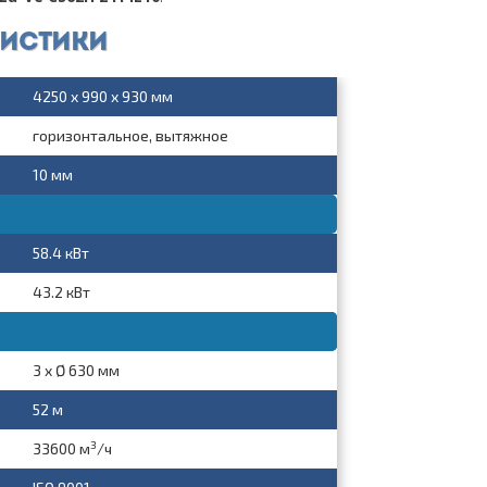
ристики
4250 x 990 x 930 мм
горизонтальное, вытяжное
10 мм
58.4 кВт
43.2 кВт
3 x Ø 630 мм
52 м
3
33600 м
/ч