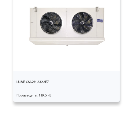
LU-VE CS62H 2322E7
Производ-ть: 119.5 кВт