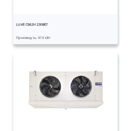
LU-VE CS62H 2308E7
Производ-ть: 47.0 кВт