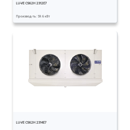
LU-VE CS62H 2312E7
Производ-ть: 59.6 кВт
LU-VE CS62H 2314E7