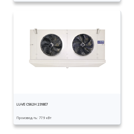
LU-VE CS62H 2318E7
Производ-ть: 77.9 кВт