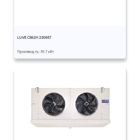
LU-VE CS62H 2306E7
Производ-ть: 39.7 кВт