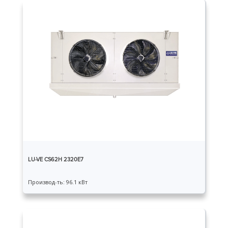
LU-VE CS62H 2320E7
Производ-ть: 96.1 кВт