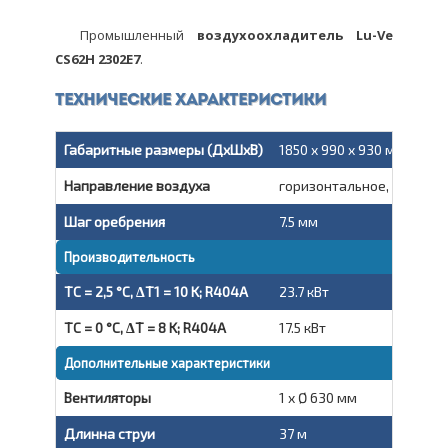
Промышленный
воздухоохладитель Lu-Ve
CS62H 2302E7
.
Технические характеристики
Габаритные размеры (ДxШxВ)
1850 x 990 x 930 мм
Направление воздуха
горизонтальное, вытяжн
Шаг оребрения
7.5 мм
Производительность
TC = 2,5 °C, ΔT1 = 10 K; R404A
23.7 кВт
TC = 0 °C, ΔT = 8 K; R404A
17.5 кВт
Дополнительные характеристики
Вентиляторы
1 x Ø 630 мм
Длинна струи
37 м