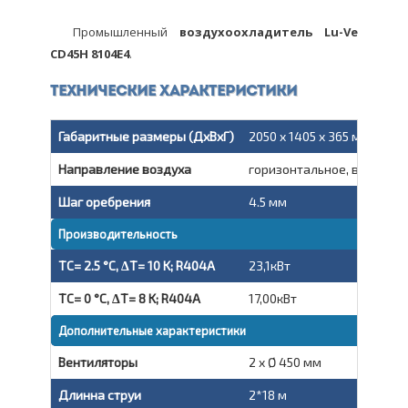
Промышленный
воздухоохладитель Lu-Ve
CD45H 8104E4
.
Технические характеристики
Габаритные размеры (ДxВxГ)
2050 x 1405 x 365 мм
Направление воздуха
горизонтальное, вытяжно
Шаг оребрения
4.5 мм
Производительность
TC= 2.5 °C, ΔT= 10 K; R404A
23,1кВт
TC= 0 °C, ΔT= 8 K; R404A
17,00кВт
Дополнительные характеристики
Вентиляторы
2 x Ø 450 мм
Длинна струи
2*18 м