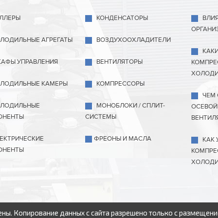
ЛЛЕРЫ
КОНДЕНСАТОРЫ
ВЛИ
ОРГАНИ
ЛОДИЛЬНЫЕ АГРЕГАТЫ
ВОЗДУХООХЛАДИТЕЛИ
КАК
АФЫ УПРАВЛЕНИЯ
ВЕНТИЛЯТОРЫ
КОМПРЕ
ХОЛОДИ
ЛОДИЛЬНЫЕ КАМЕРЫ
КОМПРЕССОРЫ
ЧЕМ
ЛОДИЛЬНЫЕ
МОНОБЛОКИ / СПЛИТ-
ОСЕВОЙ
ОНЕНТЫ
СИСТЕМЫ
ВЕНТИЛ
ЕКТРИЧЕСКИЕ
ФРЕОНЫ И МАСЛА
КАК 
ОНЕНТЫ
КОМПРЕ
ХОЛОДИ
ны. Копирование данных с сайта разрешено только с размещени