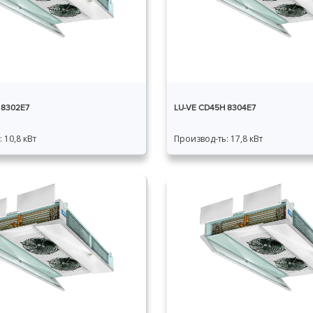
 8302E7
LU-VE CD45H 8304E7
 10,8 кВт
Производ-ть: 17,8 кВт