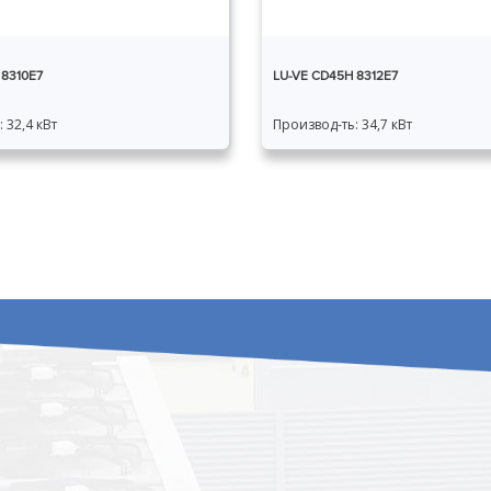
 8310E7
LU-VE CD45H 8312E7
 32,4 кВт
Производ-ть: 34,7 кВт