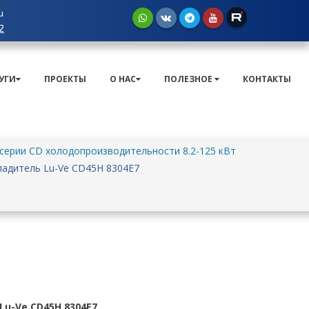
u
2
УГИ
ПРОЕКТЫ
О НАС
ПОЛЕЗНОЕ
КОНТАКТЫ
ерии CD холодопроизводительности 8.2-125 кВт
адитель Lu-Ve CD45H 8304E7
u-Ve CD45H 8304E7
.