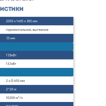
ристики
2050 x 1405 x 365 мм
горизонтальное, вытяжное
7,5 мм
17,8кВт
13,1кВт
2 x Ø 450 мм
2*20 м
3
10200 м
/ч