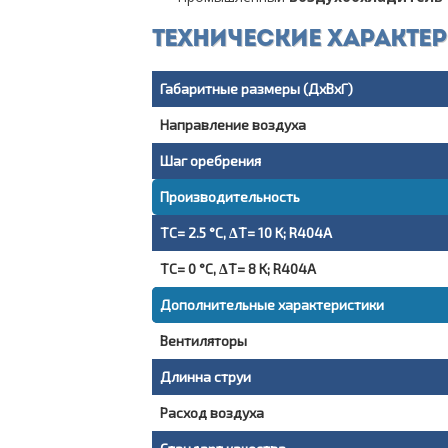
Технические характе
Габаритные размеры (ДxВxГ)
Направление воздуха
Шаг оребрения
Производительность
TC= 2.5 °C, ΔT= 10 K; R404A
TC= 0 °C, ΔT= 8 K; R404A
Дополнительные характеристики
Вентиляторы
Длинна струи
Расход воздуха