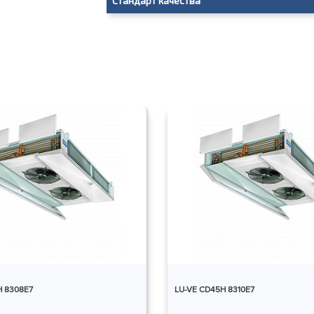
Стандарт качества
H 8308E7
LU-VE CD45H 8310E7