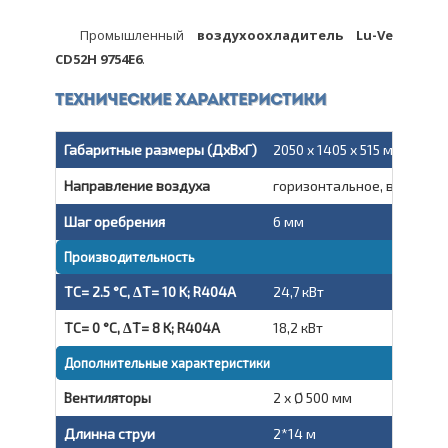
Промышленный
воздухоохладитель Lu-Ve
CD52H 9754E6
.
Технические характеристики
Габаритные размеры (ДxВxГ)
2050 x 1405 x 515 мм
Направление воздуха
горизонтальное, вытяжно
Шаг оребрения
6 мм
Производительность
TC= 2.5 °C, ΔT= 10 K; R404A
24,7 кВт
TC= 0 °C, ΔT= 8 K; R404A
18,2 кВт
Дополнительные характеристики
Вентиляторы
2 x Ø 500 мм
Длинна струи
2*14 м