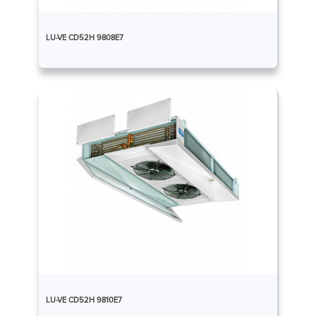
LU-VE CD52H 9808E7
LU-VE CD52H 9810E7