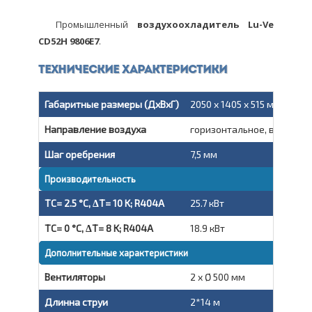
Промышленный
воздухоохладитель Lu-Ve
CD52H 9806E7
.
Технические характеристики
Габаритные размеры (ДxВxГ)
2050 x 1405 x 515 мм
Направление воздуха
горизонтальное, вытяжно
Шаг оребрения
7,5 мм
Производительность
TC= 2.5 °C, ΔT= 10 K; R404A
25.7 кВт
TC= 0 °C, ΔT= 8 K; R404A
18.9 кВт
Дополнительные характеристики
Вентиляторы
2 x Ø 500 мм
Длинна струи
2*14 м