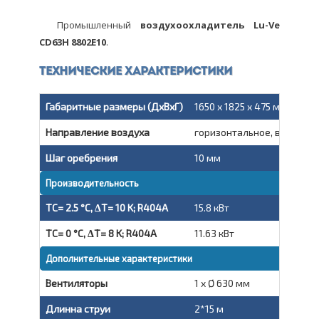
Промышленный
воздухоохладитель Lu-Ve
CD63H 8802E10
.
Технические характеристики
Габаритные размеры (ДxВxГ)
1650 x 1825 x 475 мм
Направление воздуха
горизонтальное, вытяжно
Шаг оребрения
10 мм
Производительность
TC= 2.5 °C, ΔT= 10 K; R404A
15.8 кВт
TC= 0 °C, ΔT= 8 K; R404A
11.63 кВт
Дополнительные характеристики
Вентиляторы
1 x Ø 630 мм
Длинна струи
2*15 м