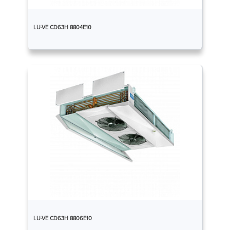
LU-VE CD63H 8804E10
LU-VE CD63H 8806E10