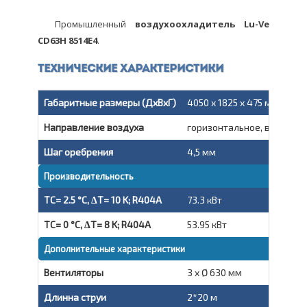
Промышленный
воздухоохладитель Lu-Ve
CD63H 8514E4
.
Технические характеристики
Габаритные размеры (ДxВxГ)
4050 x 1825 x 475 мм
Направление воздуха
горизонтальное, вытяжно
Шаг оребрения
4,5 мм
Производительность
TC= 2.5 °C, ΔT= 10 K; R404A
73.3 кВт
TC= 0 °C, ΔT= 8 K; R404A
53.95 кВт
Дополнительные характеристики
Вентиляторы
3 x Ø 630 мм
Длинна струи
2*20 м