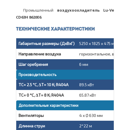
Промышленный
воздухоохладитель Lu-Ve
CD63H 8620E6
.
Технические характеристики
Габаритные размеры (ДxВxГ)
5250 x 1825 x 475 мм
Направление воздуха
горизонтальное, вытяжно
Шаг оребрения
6 мм
Производительность
TC= 2.5 °C, ΔT= 10 K; R404A
89.5 кВт
TC= 0 °C, ΔT= 8 K; R404A
65.87 кВт
Дополнительные характеристики
Вентиляторы
4 x Ø 630 мм
Длинна струи
2*22 м