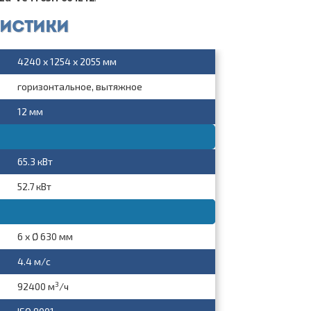
ристики
4240 x 1254 x 2055 мм
горизонтальное, вытяжное
12 мм
65.3 кВт
52.7 кВт
6 x Ø 630 мм
4.4 м/с
3
92400 м
/ч