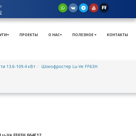
u
2
УГИ
ПРОЕКТЫ
О НАС
ПОЛЕЗНОЕ
КОНТАКТЫ
и 13.6-109.4 кВт
Шокофростер Lu-Ve FF63H
u-Ve FF63H 664E12
.