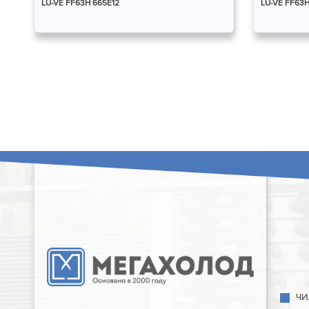
LU-VE FF63H 665E12
LU-VE FF63H
ЧИ