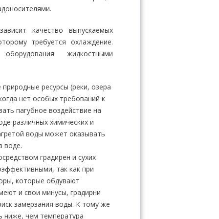
адоносителями.
зависит качество выпускаемых
оторому требуется охлаждение.
 оборудования жидкостными
природные ресурсы (реки, озера
когда нет особых требований к
вать пагубное воздействие на
оде различных химических и
нагретой воды может оказывать
 воде.
средством градирен и сухих
оэффективными, так как при
торы, которые обдувают
еют и свои минусы, градирни
иск замерзания воды. К тому же
 ниже, чем температура