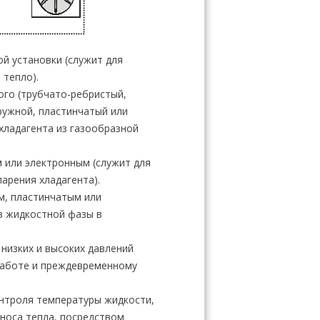
й установки (служит для
 тепло).
го (трубчато-ребристый,
ружной, пластинчатый или
хладагента из газообразной
 или электронным (служит для
арения хладагента).
м, пластинчатым или
з жидкостной фазы в
 низких и высоких давлений
 работе и преждевременному
онтроля температуры жидкости,
носа тепла, посредством