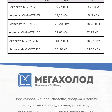
кип
конд
Агрегат-М-2-MTZ 51
15,26 кВт
6,20 кВт
п
Агрегат-М-2-MTZ 65
19,38 кВт
8,12 кВт
п
Агрегат-М-2-MTZ 81
25,20 кВт
10,78 кВт
п
Агрегат-М-2-MTZ 100
29,62 кВт
12,92 кВт
п
Агрегат-М-2-MTZ 125
38,16 кВт
16,22 кВт
п
Агрегат-М-2-MTZ 160
48,90 кВт
21,30 кВт
п
Проектирование, производство, продажа и монтаж
холодильного оборудования, установок,
морозильных камер, машин и комплектующих.