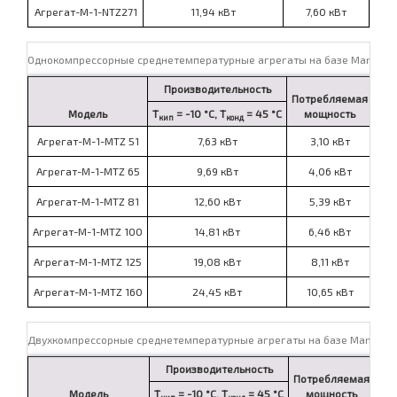
Агрегат-M-1-NTZ271
11,94 кВт
7,60 кВт
по
Однокомпрессорные среднетемпературные агрегаты на базе Maneuro
Производительность
Потребляемая
Цен
Модель
T
= -10 °C, T
= 45 °C
мощность
ком
кип
конд
Агрегат-М-1-MTZ 51
7,63 кВт
3,10 кВт
п
Агрегат-М-1-MTZ 65
9,69 кВт
4,06 кВт
п
Агрегат-М-1-MTZ 81
12,60 кВт
5,39 кВт
п
Агрегат-М-1-MTZ 100
14,81 кВт
6,46 кВт
п
Агрегат-М-1-MTZ 125
19,08 кВт
8,11 кВт
п
Агрегат-М-1-MTZ 160
24,45 кВт
10,65 кВт
п
Двухкомпрессорные среднетемпературные агрегаты на базе Maneuro
Производительность
Потребляемая
Це
Модель
T
= -10 °C, T
= 45 °C
мощность
ко