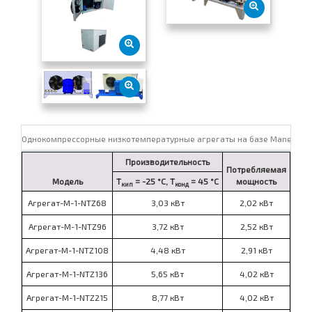
Однокомпрессорные низкотемпературные агрегаты на базе Maneurop
Производительность
Потребляемая
Цен
Модель
T
= -25 °C, T
= 45 °C
мощность
ком
кип
конд
Агрегат-M-1-NTZ68
3,03 кВт
2,02 кВт
по
Агрегат-M-1-NTZ96
3,72 кВт
2,52 кВт
по
Агрегат-M-1-NTZ108
4,48 кВт
2,91 кВт
по
Агрегат-M-1-NTZ136
5,65 кВт
4,02 кВт
по
Агрегат-M-1-NTZ215
8,77 кВт
4,02 кВт
по