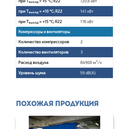
при Т
= +5 °C; R22
120,6 кВт
выход
при Т
= +10 °C; R22
141 кВт
выход
при Т
= +15 °C; R22
170 кВт
выход
Компрессоры и вентиляторы
Количество компрессоров
2
Количество вентиляторов
3
3
Расход воздуха
84900 м
/ч
Уровень шума
59 dB(A)
Похожая продукция