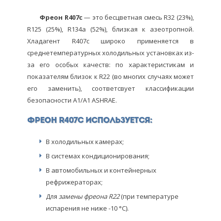
Фреон R407c
— это бесцветная смесь R32 (23%),
R125 (25%), R134a (52%), близкая к азеотропной.
Хладагент R407c широко применяется в
среднетемпературных холодильных установках из-
за его особых качеств: по характеристикам и
показателям близок к R22 (во многих случаях может
его заменить), соответсвует классификации
безопасности A1/А1 ASHRAE.
Фреон R407c используется:
В холодильных камерах;
В системах кондиционирования;
В автомобильных и контейнерных
рефрижераторах;
Для
замены фреона R22
(при температуре
испарения не ниже -10 °С).