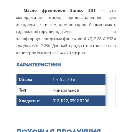
Масло фреоновое Suniso 3GS
— это
минеральное масло, предназначенное для
холодильных систем, компрессоров. Совместимо с
гидрохлорфторуглеродными и
хлорфтороуглеродными фреонами
R-12, R-22, R-502 и
природным R-290
. Данный продукт поставляется в
канистрах ёмкостью 1, 4 и 20 литров.
Характеристики
Объём
1 л, 4 л, 20 л
Тип
минеральное
Хладагент
R12, R22, R502 R290