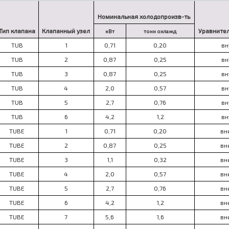
Номинальная холодопроизв-ть
Тип клапана
Клапанный узел
Уравнител
кВт
тонн охлажд
TUB
1
0,71
0,20
вн
TUB
2
0,87
0,25
вн
TUB
3
0,87
0,25
вн
TUB
4
2,0
0,57
вн
TUB
5
2,7
0,76
вн
TUB
6
4,2
1,2
вн
TUBE
1
0,71
0,20
вн
TUBE
2
0,87
0,25
вн
TUBE
3
1,1
0,32
вн
TUBE
4
2,0
0,57
вн
TUBE
5
2,7
0,76
вн
TUBE
6
4,2
1,2
вн
TUBE
7
5,6
1,6
вн