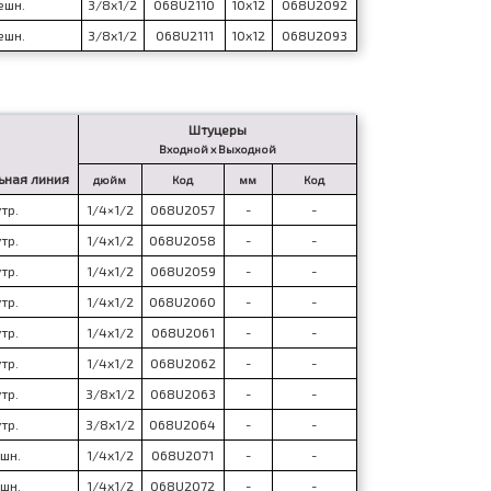
ешн.
3/8x1/2
068U2110
10x12
068U2092
ешн.
3/8x1/2
068U2111
10x12
068U2093
Штуцеры
Входной x Выходной
ьная линия
дюйм
Код
мм
Код
тр.
1/4×1/2
068U2057
-
-
тр.
1/4x1/2
068U2058
-
-
тр.
1/4x1/2
068U2059
-
-
тр.
1/4x1/2
068U2060
-
-
тр.
1/4x1/2
068U2061
-
-
тр.
1/4x1/2
068U2062
-
-
тр.
3/8x1/2
068U2063
-
-
тр.
3/8x1/2
068U2064
-
-
шн.
1/4x1/2
068U2071
-
-
шн.
1/4x1/2
068U2072
-
-