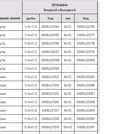
Штуцеры
Входной x Выходной
ьная линия
дюйм
Код
мм
Код
утр.
1/4×1/2
068U2094
6x12
068U2076
утр.
1/4x1/2
068U2095
6x12
068U2077
утр.
1/4x1/2
068U2096
6x12
068U2078
утр.
1/4x1/2
068U2097
6x12
068U2079
утр.
1/4x1/2
068U2098
6x12
068U2080
утр.
1/4x1/2
068U2099
-
-
ешн.
1/4x1/2
068U2103
6x12
068U2085
ешн.
1/4x1/2
068U2104
6x12
068U2086
ешн.
1/4x1/2
068U2105
6x12
068U2087
ешн.
1/4x1/2
068U2106
6x12
068U2088
ешн.
1/4x1/2
068U2107
6x12
068U2089
ешн.
1/4x1/2
068U2108
6x12
068U2090
ешн.
3/8x1/2
068U2109
10x12
068U2091