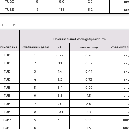
TUBE
8
8,0
2,3
вн
TUBE
9
11,3
3,2
вн
40 → +10°C
Номинальная холодопроизв-ть
ип клапана
Клапанный узел
Уравнител
кВт
тонн охлажд
TUB
1
0,92
0,26
вну
TUB
2
1,1
0,32
вну
TUB
3
1,4
0,41
вну
TUB
4
2,5
0,72
вну
TUB
5
3,4
0,96
вну
TUB
6
5,3
1,5
вну
TUB
7
7,0
2,0
вну
TUB
8
10,1
2,9
вну
TUBE
5
3,4
0,96
вне
TUBE
6
5,3
1,5
вне