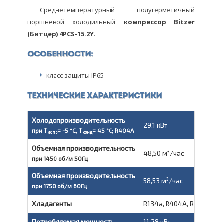
Среднетемпературный полугерметичный
поршневой холодильный
компрессор
Bitzer
(Битцер) 4PCS-15.2Y
.
Особенности:
класс защиты IP65
Технические характеристики
Холодопроизводительность
29,1 кВт
при T
= -5 °C, T
= 45 °C; R404A
испр
конд
Объемная производительность
3
48,50 м
/час
при 1450 об/м 50Гц
Объемная производительность
3
58,53 м
/час
при 1750 об/м 60Гц
Хладагенты
R134a, R404A, R507A, R4
Потребляемая мощность
11,28 кВт