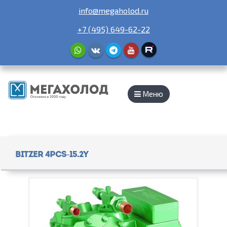
info@megaholod.ru
+7 (495) 649-62-22
Меню
Bitzer 4PCS-15.2Y