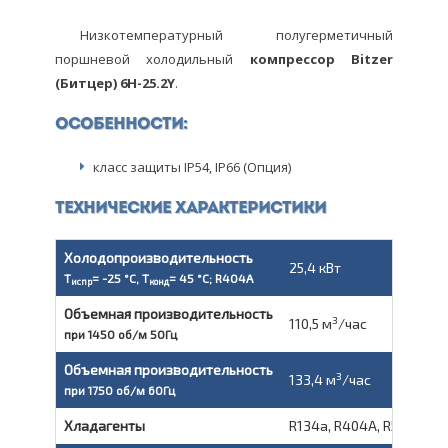
Низкотемпературный полугерметичный
поршневой холодильный
компрессор
Bitzer
(Битцер) 6H-25.2Y
.
Особенности:
класс защиты IP54, IP66 (Опция)
Технические характеристики
Холодопроизводительность
25,4 кВт
T
= -25 °C, T
= 45 °C; R404A
испр
конд
Объемная производительность
3
110,5 м
/час
при 1450 об/м 50Гц
Объемная производительность
3
133,4 м
/час
при 1750 об/м 60Гц
Хладагенты
R134a, R404A, R507A, R4