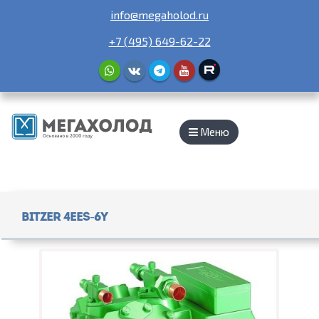
info@megaholod.ru
+7 (495) 649-62-22
Меню
Bitzer 4EES-6Y