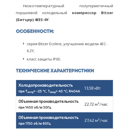
Низкотемпературный полугерметичный
поршневой холодильный
компрессор
Bitzer
(Битцер) 4EES-6Y
.
Особенности:
серия Bitzer Ecoline, улучшение модели 4EC-
6.2Y;
класс защиты IP65.
Технические характеристики
Холодопроизводительность
13,58 кВт
при T
= -25 °C, T
= 45 °C; R404A
испр
конд
Объемная производительность
3
22,72 м
/час
при 1450 об/м 50Гц
Объемная производительность
3
27,42 м
/час
при 1750 об/м 60Гц