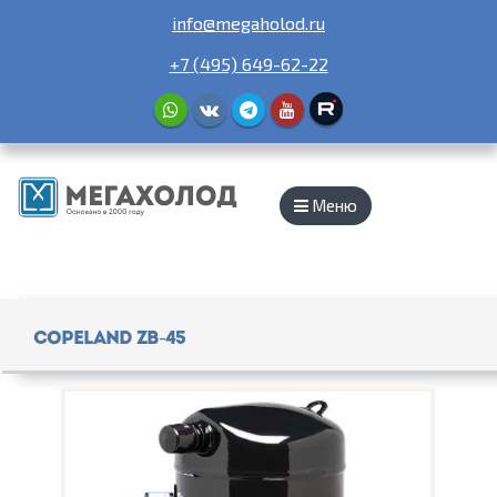
info@megaholod.ru
+7 (495) 649-62-22
Меню
Copeland ZB-45