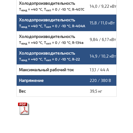
Холодопроизводительность
14,0 / 9,22 кВт
T
= +40 °С, T
= 0 / -10 °С; R-407C
конд
кип
Холодопроизводительность
15,8 / 11,0 кВт
T
= +40 °С, T
= 0 / -10 °С; R-404A
конд
кип
Холодопроизводительность
9,84 / 6,17 кВт
T
= +40 °С, T
= 0 / -10 °С; R-134a
конд
кип
Холодопроизводительность
14,9 / 10,2 кВт
T
= +40 °С, T
= 0 / -10 °С; R-22
конд
кип
Максимальный рабочий ток
13,1 / 44 А
Напряжение
220 / 380 В
Вес
39,5 кг