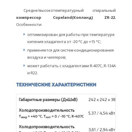
Средне/высокотемпературный спиральный
компрессор Copeland(Копланд) ZR-22
.
Особенности:
оптимизирован для работы при температуре
кипения хладагента от -20 °С до +15 °С;
применяется для систем кондиционирования
воздуха и чиллеров;
может работать с хладагентами R-407C, R-134A
и R22.
Технические характеристики
Габаритные размеры (ДxШxВ)
242 x 242 x 383 мм
Холодопроизводительность
5,37 / 4,54 кВт
T
= +40 °С, T
= 0 / -10 °С; R-407C
конд
кип
Холодопроизводительность
3,61 / 2,94 кВт