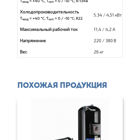
T
= +40 °С, T
= 0 / -10 °С; R-134a
конд
кип
Холодопроизводительность
5.34 / 4,51 кВт
T
= +40 °С, T
= 0 / -10 °С; R22
конд
кип
Максимальный рабочий ток
11,4 / 4,2 А
Напряжение
220 / 380 В
Вес
26 кг
Похожая продукция