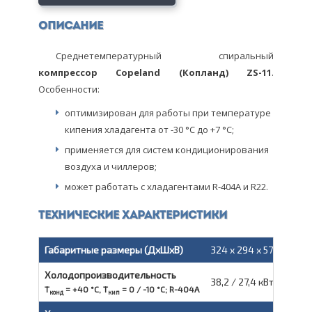
Описание
Среднетемпературный спиральный
компрессор Copeland (Копланд) ZS-11
.
Особенности:
оптимизирован для работы при температуре
кипения хладагента от -30 °С до +7 °С;
применяется для систем кондиционирования
воздуха и чиллеров;
может работать с хладагентами R-404A и R22.
Технические характеристики
Габаритные размеры (ДxШxВ)
324 x 294 x 579 мм
Холодопроизводительность
38,2 / 27,4 кВт
T
= +40 °С, T
= 0 / -10 °С; R-404A
конд
кип