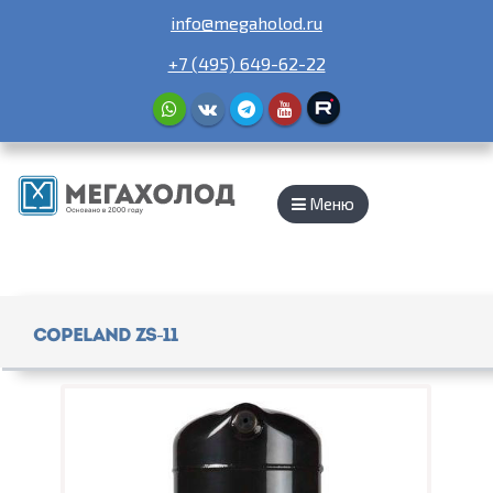
info@megaholod.ru
+7 (495) 649-62-22
Меню
Copeland ZS-11