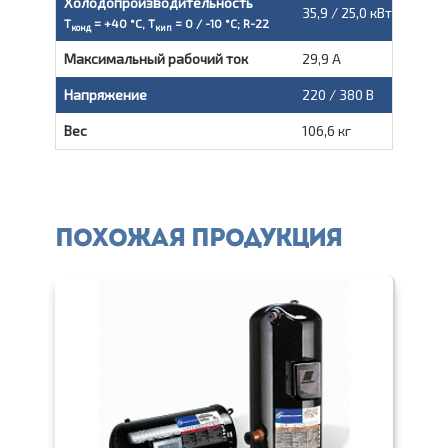
Холодопроизводительность
35,9 / 25,0 кВт
T
= +40 °С, T
= 0 / -10 °С; R-22
конд
кип
Максимальный рабочий ток
29,9 А
Напряжение
220 / 380 В
Вес
106,6 кг
Похожая продукция