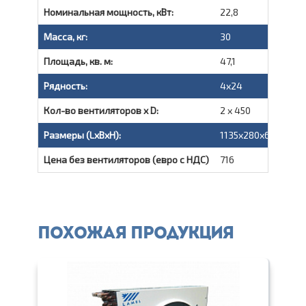
Номинальная мощность, кВт:
22,8
Масса, кг:
30
Площадь, кв. м:
47,1
Рядность:
4х24
Кол-во вентиляторов x D:
2 х 450
Размеры (LxBxH):
1135x280x610
Цена без вентиляторов (евро с НДС)
716
Похожая продукция