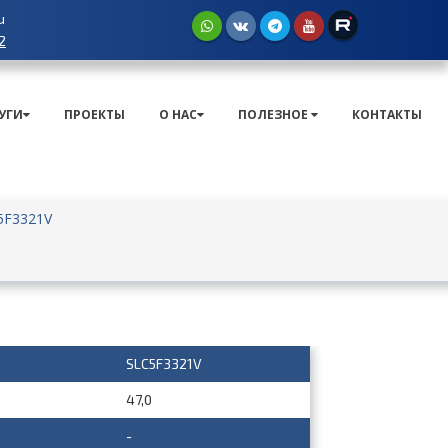
u
2
УГИ
ПРОЕКТЫ
О НАС
ПОЛЕЗНОЕ
КОНТАКТЫ
5F3321V
SLC5F3321V
47,0
-