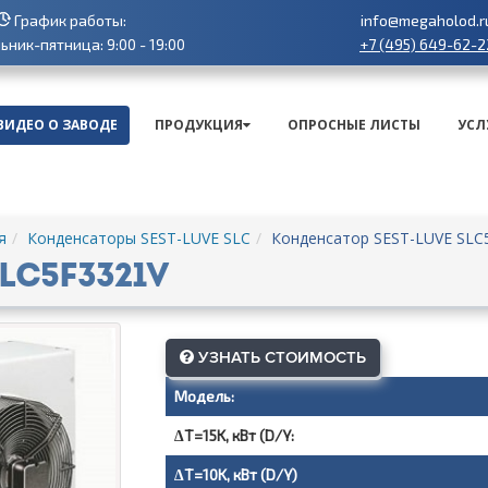
График работы:
info@megaholod.r
+7 (495) 649-62-2
ник-пятница: 9:00 - 19:00
ВИДЕО О ЗАВОДЕ
ПРОДУКЦИЯ
ОПРОСНЫЕ ЛИСТЫ
УСЛ
я
Конденсаторы SEST-LUVE SLC
Конденсатор SEST-LUVE SLC
LC5F3321V
УЗНАТЬ СТОИМОСТЬ
Модель:
∆T=15K, кВт (D/Y:
∆T=10K, кВт (D/Y)