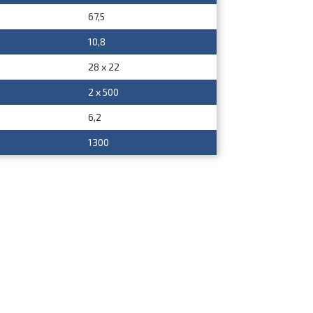
67,5
10,8
28 х 22
2 х 500
6,2
1300