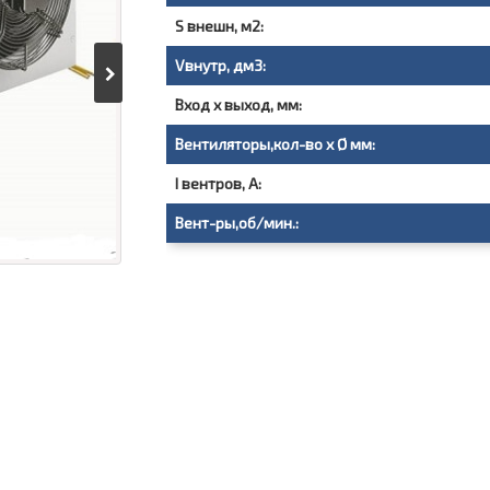
S внешн, м2:
Vвнутр, дм3:
Вход х выход, мм:
Вентиляторы,кол-во х Ø мм:
I вентров, А:
Вент-ры,об/мин.: