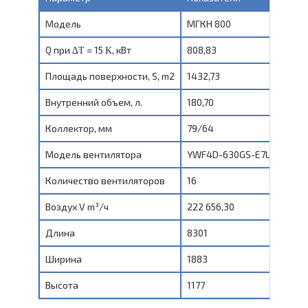
Модель
МГКH 800
Q при ∆Τ = 15 Κ, кВт
808,83
Площадь поверхности, S, m2
1432,73
Внутренний объем, л.
180,70
Коллектор, мм
79/64
Модель вентилятора
YWF4D-630GS-E7L
Количество вентиляторов
16
Воздух V m³/ч
222 656,30
Длина
8301
Ширина
1883
Высота
1177