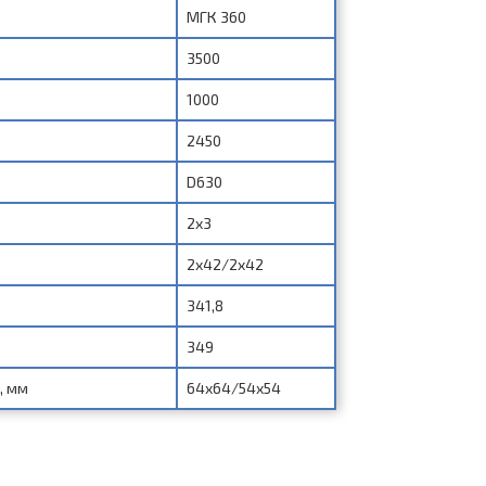
МГК 360
3500
1000
2450
D630
2x3
2x42/2x42
341,8
349
, мм
64х64/54х54