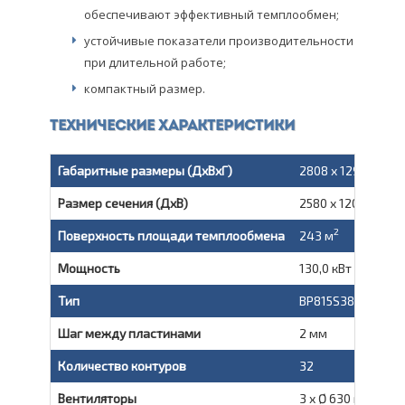
обеспечивают эффективный темплообмен;
устойчивые показатели производительности
при длительной работе;
компактный размер.
Технические характеристики
Габаритные размеры (ДxВxГ)
2808 x 1290 x 360
Размер сечения (ДxВ)
2580 x 1200 мм
2
Поверхность площади темплообмена
243 м
Мощность
130,0 кВт
Тип
BP815S382
Шаг между пластинами
2 мм
Количество контуров
32
Вентиляторы
3 х Ø 630 мм