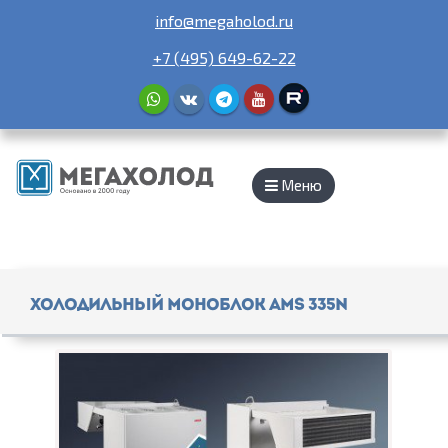
info@megaholod.ru
+7 (495) 649-62-22
Меню
Холодильный моноблок AMS 335N