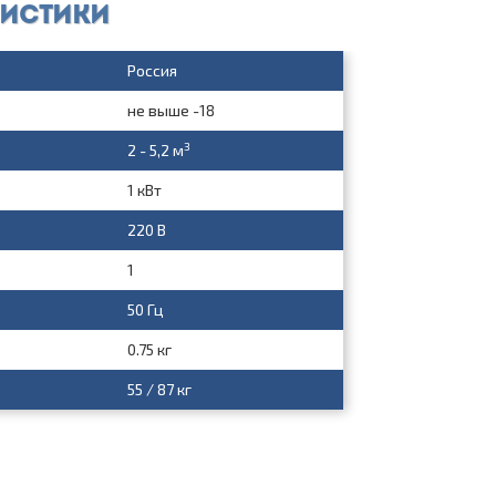
ристики
Россия
не выше -18
3
2 - 5,2 м
1 кВт
220 В
1
50 Гц
0.75 кг
55 / 87 кг