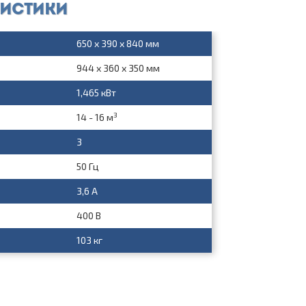
ристики
650 x 390 x 840 мм
944 x 360 x 350 мм
1,465 кВт
3
14 - 16 м
3
50 Гц
3,6 А
400 В
103 кг