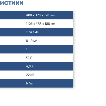
ристики
400 x 320 x 720 мм
1106 x 433 x 188 мм
1,247 кВт
3
8 - 9 м
1
50 Гц
4,0 А
220 В
67 кг