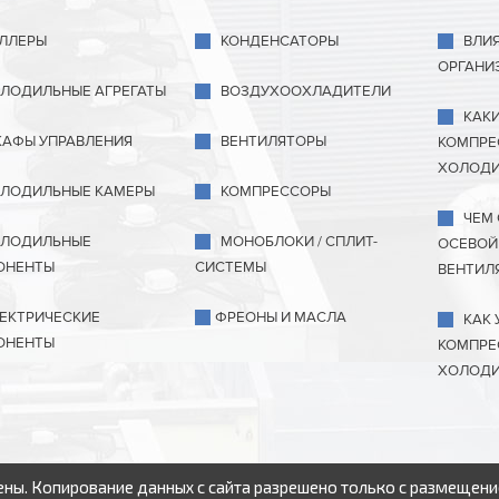
ЛЛЕРЫ
КОНДЕНСАТОРЫ
ВЛИ
ОРГАНИ
ЛОДИЛЬНЫЕ АГРЕГАТЫ
ВОЗДУХООХЛАДИТЕЛИ
КАК
АФЫ УПРАВЛЕНИЯ
ВЕНТИЛЯТОРЫ
КОМПРЕ
ХОЛОДИ
ЛОДИЛЬНЫЕ КАМЕРЫ
КОМПРЕССОРЫ
ЧЕМ
ЛОДИЛЬНЫЕ
МОНОБЛОКИ / СПЛИТ-
ОСЕВОЙ
ОНЕНТЫ
СИСТЕМЫ
ВЕНТИЛ
ЕКТРИЧЕСКИЕ
ФРЕОНЫ И МАСЛА
КАК 
ОНЕНТЫ
КОМПРЕ
ХОЛОДИ
ны. Копирование данных с сайта разрешено только с размещени