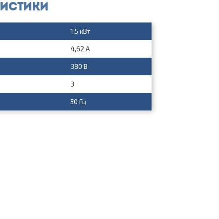
ристики
1,5 кВт
4,62 А
380 В
3
50 Гц