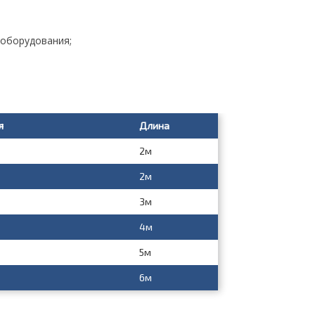
 оборудования;
я
Длина
2м
2м
3м
4м
5м
6м