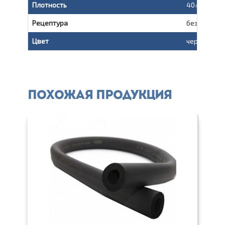
Плотность
40±15 кг/м
Рецептура
без асбеста
Цвет
черный
Похожая продукция