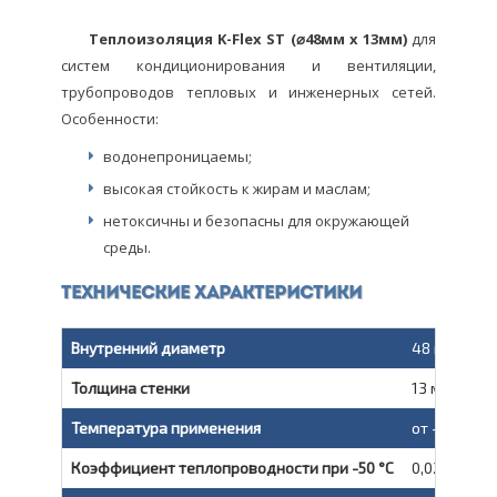
Теплоизоляция K-Flex ST (⌀48мм x 13мм)
для
систем кондиционирования и вентиляции,
трубопроводов тепловых и инженерных сетей.
Особенности:
водонепроницаемы;
высокая стойкость к жирам и маслам;
нетоксичны и безопасны для окружающей
среды.
Технические характеристики
Внутренний диаметр
48 мм
Толщина стенки
13 мм
Температура применения
от -200 °C д
Коэффициент теплопроводности при -50 °C
0,029 Вт/(м