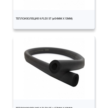
ТЕПЛОИЗОЛЯЦИЯ K-FLEX ST (⌀54ММ X 13ММ)