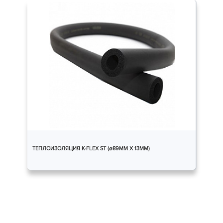
ТЕПЛОИЗОЛЯЦИЯ K-FLEX ST (⌀89ММ X 13ММ)