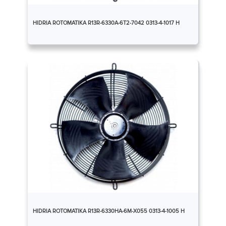
HIDRIA ROTOMATIKA R13R-6330A-6T2-7042 0313-4-1017 Н
HIDRIA ROTOMATIKA R13R-6330HA-6M-X055 0313-4-1005 Н