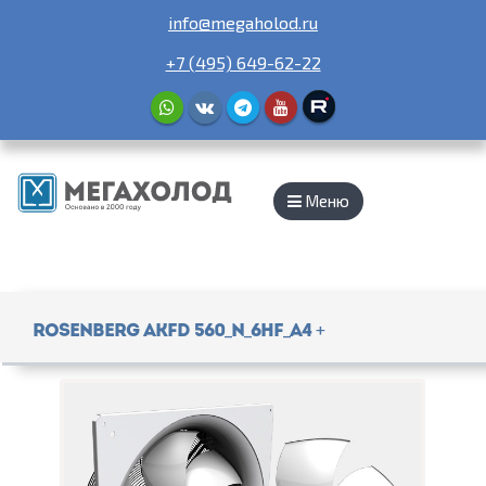
info@megaholod.ru
+7 (495) 649-62-22
Меню
Rosenberg AKFD 560_N_6HF_A4 +