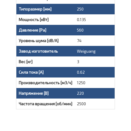
Типоразмер [мм]
250
Мощность [кВт]
0.135
Давление [Pa]
560
Уровень шума [dB/A]
74
Завод изготовитель
Weiguang
Вес [кг]
3
Сила тока [A]
0.62
Производительность [м3/ч]
1250
Напряжение [В]
220
Частота вращения [об/мин]
2500