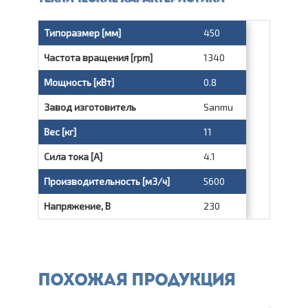
Типоразмер [мм]
450
Частота вращения [rpm]
1340
Мощность [кВт]
0.8
Завод изготовитель
Sanmu
Вес [кг]
11
Сила тока [A]
4.1
Производительность [м3/ч]
5600
Напряжение, В
230
Похожая продукция