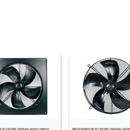
 В СБОРЕ YWF4D-400S (380V)
ВЕНТИЛЯТОР В СБОРЕ YWF4D-450S